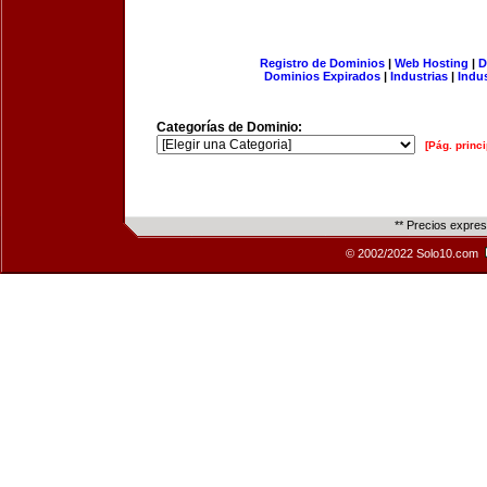
Registro de Dominios
|
Web Hosting
|
D
Dominios Expirados
|
Industrias
|
Indu
Categorías de Dominio:
[Pág. princi
** Precios expre
© 2002/2022 Solo10.com