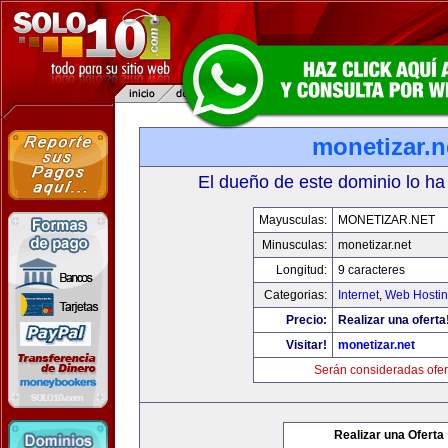
monetizar.n
El dueño de este dominio lo ha
Mayusculas:
MONETIZAR.NET
Minusculas:
monetizar.net
Longitud:
9 caracteres
Categorias:
Internet
,
Web Hostin
Precio:
Realizar una oferta
Visitar!
monetizar.net
Serán consideradas ofer
Realizar una Oferta