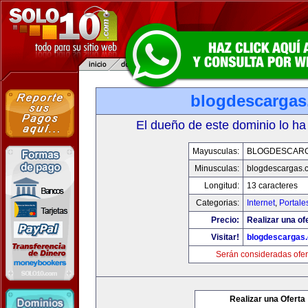
blogdescarga
El dueño de este dominio lo ha
Mayusculas:
BLOGDESCAR
Minusculas:
blogdescargas.
Longitud:
13 caracteres
Categorias:
Internet
,
Portale
Precio:
Realizar una of
Visitar!
blogdescargas
Serán consideradas ofer
Realizar una Oferta