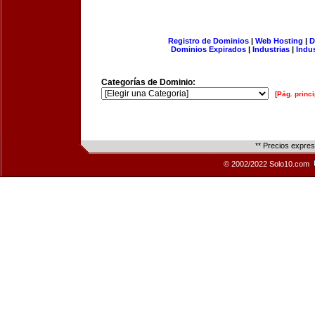
Registro de Dominios
|
Web Hosting
|
D
Dominios Expirados
|
Industrias
|
Indu
Categorías de Dominio:
[Pág. princi
** Precios expre
© 2002/2022 Solo10.com