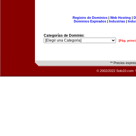
Registro de Dominios
|
Web Hosting
|
D
Dominios Expirados
|
Industrias
|
Indu
Categorías de Dominio:
[Pág. princi
** Precios expre
© 2002/2022 Solo10.com