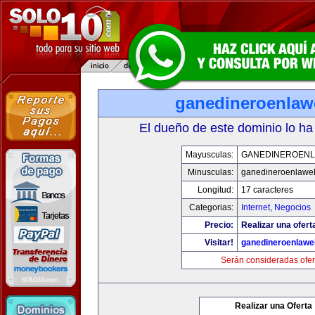
ganedineroenla
El dueño de este dominio lo ha
Mayusculas:
GANEDINEROEN
Minusculas:
ganedineroenlawe
Longitud:
17 caracteres
Categorias:
Internet
,
Negocios
Precio:
Realizar una ofert
Visitar!
ganedineroenlaw
Serán consideradas ofer
Realizar una Oferta