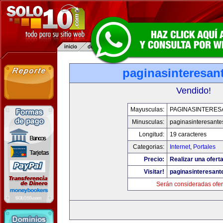
paginasinteresan
Vendido!
Mayusculas:
PAGINASINTERES
Minusculas:
paginasinteresant
Longitud:
19 caracteres
Categorias:
Internet
,
Portales
Precio:
Realizar una oferta
Visitar!
paginasinteresan
Serán consideradas ofer