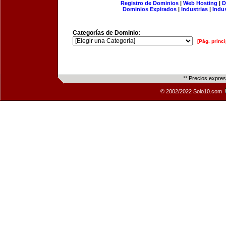
Registro de Dominios
|
Web Hosting
|
D
Dominios Expirados
|
Industrias
|
Indu
Categorías de Dominio:
[Pág. princi
** Precios expre
© 2002/2022 Solo10.com