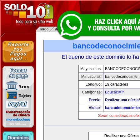
bancodeconocimi
El dueño de este dominio lo ha
Mayusculas:
BANCODECONOCI
Minusculas:
bancodeconocimien
Longitud:
19 caracteres
Categorias:
EducaciÃ³n
Precio:
Realizar una oferta!
Visitar!
bancodeconocimie
Serán consideradas ofer
Realizar una Oferta