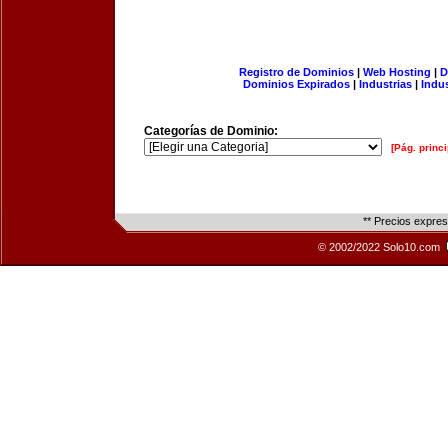
Registro de Dominios
|
Web Hosting
|
D
Dominios Expirados
|
Industrias
|
Indu
Categorías de Dominio:
[Pág. princi
** Precios expre
© 2002/2022 Solo10.com