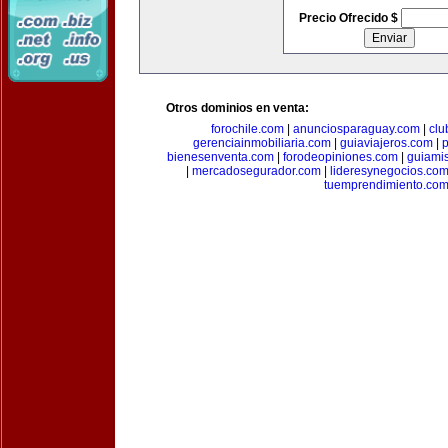
Precio Ofrecido $
Otros dominios en venta:
forochile.com
|
anunciosparaguay.com
|
clu
gerenciainmobiliaria.com
|
guiaviajeros.com
|
p
bienesenventa.com
|
forodeopiniones.com
|
guiami
|
mercadosegurador.com
|
lideresynegocios.co
tuemprendimiento.co