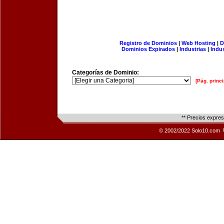
Registro de Dominios
|
Web Hosting
|
D
Dominios Expirados
|
Industrias
|
Indu
Categorías de Dominio:
[Pág. princi
** Precios expre
© 2002/2022 Solo10.com