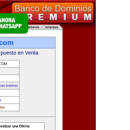
.com
 puesto en Venta
.COM
as (varios)
m
tas
ealizar una Oferta