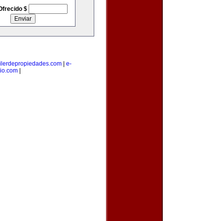
Ofrecido $
ilerdepropiedades.com
|
e-
io.com
|