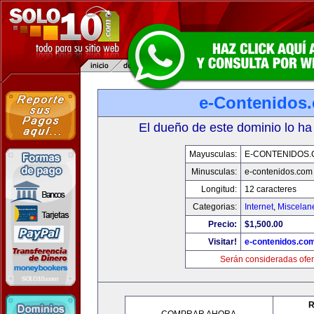
e-Contenidos
El dueño de este dominio lo ha
Mayusculas:
E-CONTENIDOS
Minusculas:
e-contenidos.com
Longitud:
12 caracteres
Categorias:
Internet
,
Miscelane
Precio:
$1,500.00
Visitar!
e-contenidos.co
Serán consideradas ofer
R